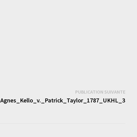
Publi
PUBLICATION SUIVANTE
suiva
.Agnes_Kello_v._Patrick_Taylor_1787_UKHL_3_Pa