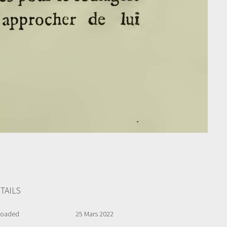
TAILS
loaded
25 Mars 2022