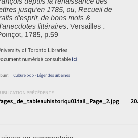
françois depuis la renaissance des
lettres jusqu'en 1785, ou, Recueil de
traits d'esprit, de bons mots &
d'anecdotes littéraires
. Versailles :
Poinçot, 1785, p.59
niversity of Toronto Libraries
ocument numérisé consultable
ici
lbum:
Culture pop - Légendes urbaines
Navigation
Publication
UBLICATION PRÉCÉDENTE
précédente :
ages_de_tableauhistoriqu01tail_Page_2.jpg
20
de
’article