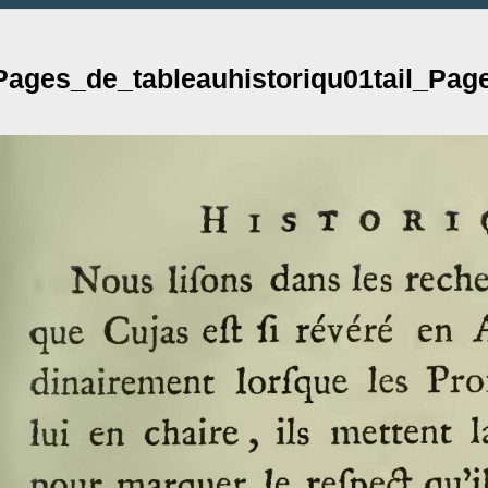
Pages_de_tableauhistoriqu01tail_Pag