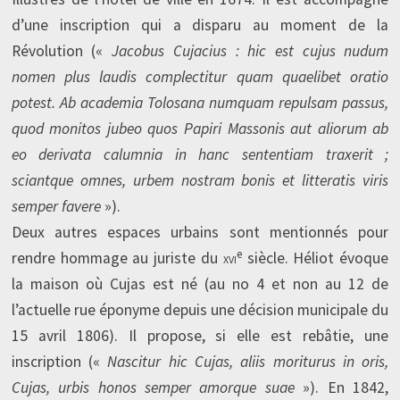
d’une inscription qui a disparu au moment de la
Révolution («
Jacobus Cujacius : hic est cujus nudum
nomen plus laudis complectitur quam quaelibet oratio
potest. Ab academia Tolosana numquam repulsam passus,
quod monitos jubeo quos Papiri Massonis aut aliorum ab
eo derivata calumnia in hanc sententiam traxerit ;
sciantque omnes, urbem nostram bonis et litteratis viris
semper favere
»).
Deux autres espaces urbains sont mentionnés pour
e
rendre hommage au juriste du
xvi
siècle. Héliot évoque
la maison où Cujas est né (au no 4 et non au 12 de
l’actuelle rue éponyme depuis une décision municipale du
15 avril 1806). Il propose, si elle est rebâtie, une
inscription («
Nascitur hic Cujas, aliis moriturus in oris,
Cujas, urbis honos semper amorque suae
»). En 1842,