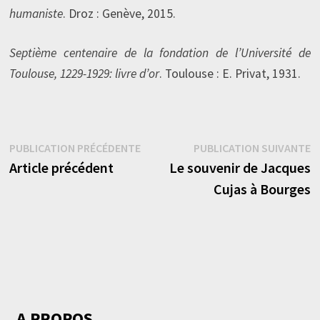
humaniste
. Droz : Genève, 2015.
Septième centenaire de la fondation de l’Université de
Toulouse, 1229-1929: livre d’or
. Toulouse : E. Privat, 1931.
Navigation
Publication
P
PUBLICATION PRÉCÉDENTE
PUBLICATION SUIVANTE
précédente :
s
Article précédent
Le souvenir de Jacques
de
Cujas à Bourges
l’article
A PROPOS