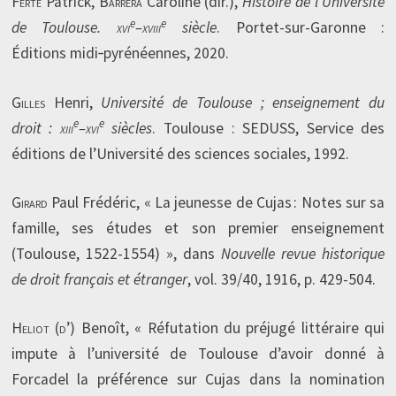
Ferte
Patrick,
Barrera
Caroline (dir.),
Histoire de l’Université
e
e
de Toulouse.
xvi
–
xviii
siècle
. Portet-sur-Garonne :
Éditions midi‑pyrénéennes, 2020.
Gilles
Henri,
Université de Toulouse ; enseignement du
e
e
droit :
xiii
–
xvi
siècles
. Toulouse : SEDUSS, Service des
éditions de l’Université des sciences sociales, 1992.
Girard
Paul Frédéric, « La jeunesse de Cujas : Notes sur sa
famille, ses études et son premier enseignement
(Toulouse, 1522-1554) », dans
Nouvelle revue historique
de droit français et étranger
, vol. 39/40, 1916, p. 429-504.
Heliot (d’)
Benoît, « Réfutation du préjugé littéraire qui
impute à l’université de Toulouse d’avoir donné à
Forcadel la préférence sur Cujas dans la nomination