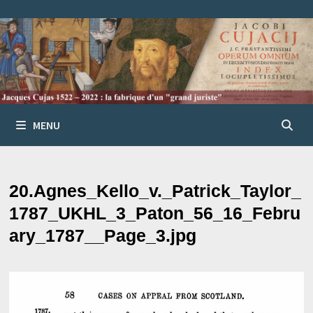
Passer
au
contenu
MENU
20.Agnes_Kello_v._Patrick_Taylor_
1787_UKHL_3_Paton_56_16_Febru
ary_1787__Page_3.jpg