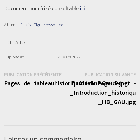
Document numérisé consultable
ici
Album:
Palais - Figure ressource
DETAILS
Uploaded
25 Mars 2022
Navigation
Publication
P
PUBLICATION PRÉCÉDENTE
PUBLICATION SUIVANTE
précédente :
s
Pages_de_tableauhistoriqu01tail_Page_3.jpg
Basdevant-Gaudemet_-
de
_Introduction_historiqu
l’article
_HB_GAU.jpg
Laisser un commentaire