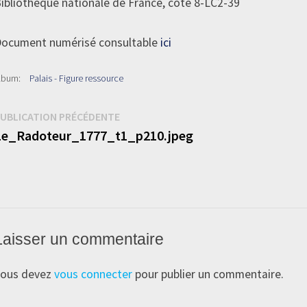
ibliothèque nationale de France, cote 8-LC2-39
ocument numérisé consultable
ici
lbum:
Palais - Figure ressource
Navigation
Publication
UBLICATION PRÉCÉDENTE
précédente :
Le_Radoteur_1777_t1_p210.jpeg
de
’article
Laisser un commentaire
ous devez
vous connecter
pour publier un commentaire.