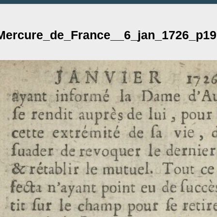
Mercure_de_France__6_jan_1726_p19