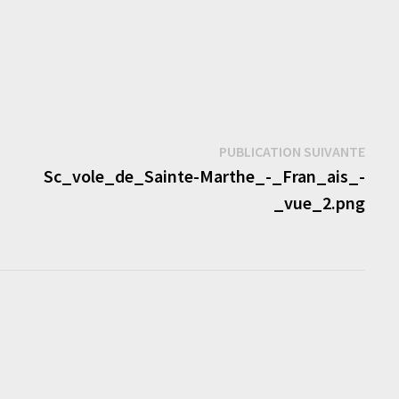
Publi
PUBLICATION SUIVANTE
suiva
Sc_vole_de_Sainte-Marthe_-_Fran_ais_-
_vue_2.png