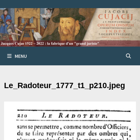
Passer
au
contenu
MENU
Le_Radoteur_1777_t1_p210.jpeg