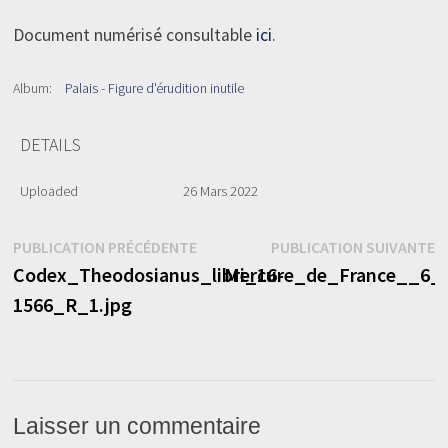
Document numérisé consultable
ici
.
Album:
Palais - Figure d'érudition inutile
DETAILS
Uploaded
26 Mars 2022
Navigation
Publication
P
PUBLICATION PRÉCÉDENTE
PUBLICATION SUIVANTE
précédente :
s
Codex_Theodosianus_libri_16-
Mercure_de_France__6_j
de
1566_R_1.jpg
l’article
Laisser un commentaire