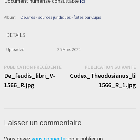
Document numérisé consultable
ici
Album:
Oeuvres - sources juridiques - faites par Cujas
DETAILS
Uploaded
26 Mars 2022
Navigation
Publication
P
PUBLICATION PRÉCÉDENTE
PUBLICATION SUIVANTE
précédente :
s
De_feudis_libri_V-
Codex_Theodosianus_libr
de
1566_R.jpg
1566_R_1.jpg
l’article
Laisser un commentaire
Vous devez
vous connecter
pour publier un