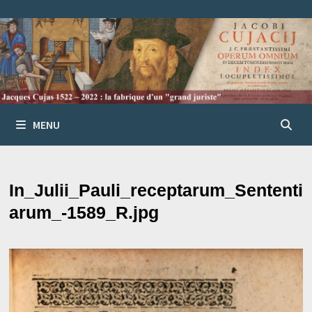
Passer
au
contenu
MENU
In_Julii_Pauli_receptarum_Sententi
arum_-1589_R.jpg