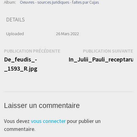
Album:
Oeuvres - sources juridiques - faites par Cujas
DETAILS
Uploaded
26 Mars 2022
Navigation
Publication
P
PUBLICATION PRÉCÉDENTE
PUBLICATION SUIVANTE
précédente :
s
De_feudis_-
In_Julii_Pauli_receptar
de
_1593_R.jpg
l’article
Laisser un commentaire
Vous devez
vous connecter
pour publier un
commentaire.