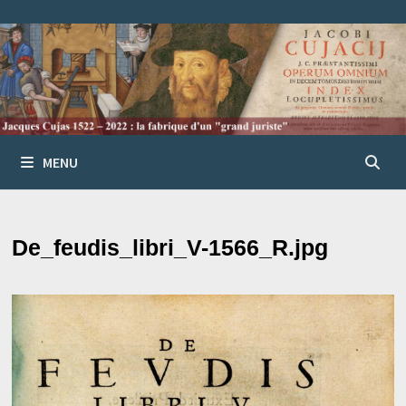
Passer
au
contenu
MENU
De_feudis_libri_V-1566_R.jpg