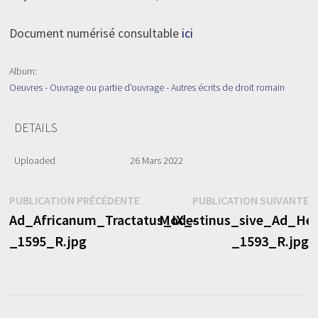
Document numérisé consultable
ici
Album:
Oeuvres - Ouvrage ou partie d'ouvrage - Autres écrits de droit romain
DETAILS
Uploaded
26 Mars 2022
Navigation
Publication
P
PUBLICATION PRÉCÉDENTE
PUBLICATION SUIVANTE
précédente :
s
Ad_Africanum_Tractatus_IX_-
Modestinus_sive_Ad_Her
de
_1595_R.jpg
_1593_R.jpg
l’article