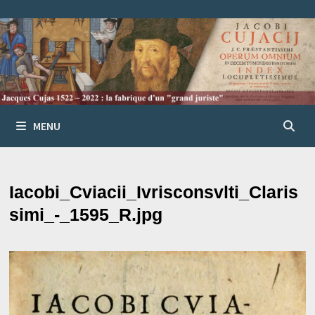
Passer
au
contenu
MENU
Iacobi_Cviacii_Ivrisconsvlti_Claris
simi_-_1595_R.jpg