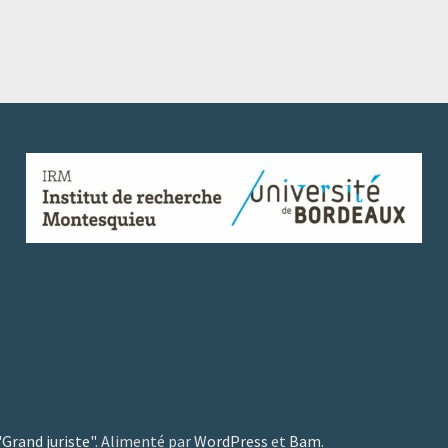
"Grand juriste"
. Alimenté par
WordPress
et
Bam
.