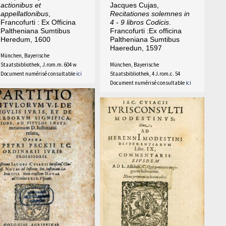
actionibus et
Jacques Cujas,
appellatlonibus
,
Recitationes solemnes in
Francofurti : Ex Officina
4 - 9 libros Codicis
.
Paltheniana Sumtibus
Francofurti :Ex officina
Heredum, 1600
Paltheniana Sumtibus
Haeredun, 1597
München, Bayerische
München, Bayerische
Staatsbibliothek, J.rom.m. 604 w
Staatsbibliothek, 4 J.rom.c. 54
Document numérisé consultable
ici
Document numérisé consultable
ici