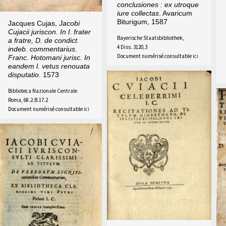
conclusiones : ex utroque
iure collectas
. Avaricum
Biturigum, 1587
Jacques Cujas,
Jacobi
Cujacii juriscon. In l. frater
Bayerische Staatsbibliothek,
a fratre, D. de condict.
4 Diss. 3120,3
indeb. commentarius.
Document numérisé consultable
ici
Franc. Hotomani jurisc. In
eandem l. vetus renouata
disputatio
. 1573
Biblioteca Nazionale Centrale
Roma, 68.2.B.17.2
Document numérisé consultable
ici