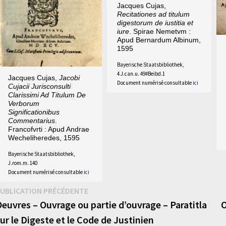
Jacques Cujas,
Recitationes ad titulum
digestorum de iustitia et
iure
. Spirae Nemetvm :
Apud Bernardum Albinum,
1595
Bayerische Staatsbibliothek,
4 J.can.u. 49#Beibd.1
Jacques Cujas,
Jacobi
Document numérisé consultable
ici
Cujacii Jurisconsulti
Clarissimi Ad Titulum De
Verborum
Significationibus
Commentarius
.
Francofvrti : Apud Andrae
Wecheliheredes, 1595
Bayerische Staatsbibliothek,
J.rom.m. 140
Document numérisé consultable
ici
Navigation
Publication
UBLICATION PRÉCÉDENTE
précédente :
euvres – Ouvrage ou partie d’ouvrage – Paratitla
O
de
ur le Digeste et le Code de Justinien
’article