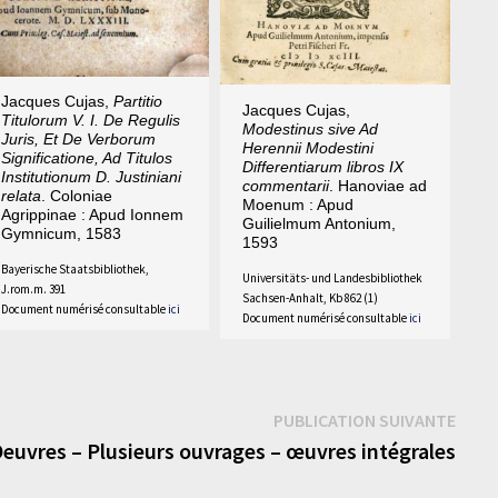
Jacques Cujas,
Partitio
Jacques Cujas,
Titulorum V. I. De Regulis
Modestinus sive Ad
Juris, Et De Verborum
Herennii Modestini
Significatione, Ad Titulos
Differentiarum libros IX
Institutionum D. Justiniani
commentarii
. Hanoviae ad
relata
. Coloniae
Moenum : Apud
Agrippinae : Apud Ionnem
Guilielmum Antonium,
Gymnicum, 1583
1593
Bayerische Staatsbibliothek,
Universitäts- und Landesbibliothek
J.rom.m. 391
Sachsen-Anhalt, Kb 862 (1)
Document numérisé consultable
ici
Document numérisé consultable
ici
Publi
PUBLICATION SUIVANTE
suiva
euvres – Plusieurs ouvrages – œuvres intégrales