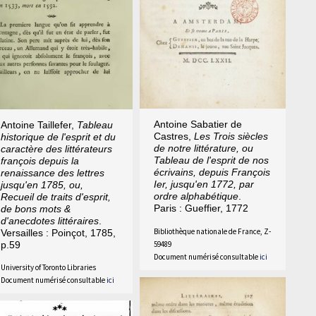
Antoine Sabatier de
Antoine Taillefer,
Tableau
Castres,
Les Trois siècles
historique de l'esprit et du
de notre littérature, ou
caractère des littérateurs
Tableau de l'esprit de nos
françois depuis la
écrivains, depuis François
renaissance des lettres
Ier, jusqu'en 1772, par
jusqu'en 1785, ou,
ordre alphabétique
.
Recueil de traits d'esprit,
Paris : Gueffier, 1772
de bons mots &
d'anecdotes littéraires
.
Bibliothèque nationale de France, Z-
Versailles : Poinçot, 1785,
59489
p.59
Document numérisé consultable
ici
University of Toronto Libraries
Document numérisé consultable
ici