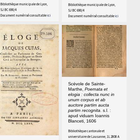
Bibliothèque municipale de Lyon,
Bibliothèque municipale de Lyon,
SJ BC 690/4
SJ BC 690/4
Document numérisé consultable
ici
Document numérisé consultable
ici
Scévole de Sainte-
Marthe,
Poemata et
elogia : collecta nunc in
unum corpus et ab
auctore partim aucta
partim recognita
. s.l. :
apud viduam Ioannis
Blanceti, 1606
Bibliothèque cantonale et
universitaire de Lausanne, 1L 2808 A