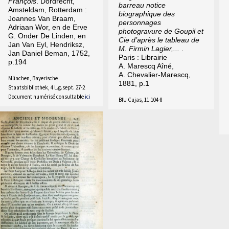
François
. Dordrecht,
barreau notice
Amsteldam, Rotterdam :
biographique des
Joannes Van Braam,
personnages
Adriaan Wor, en de Erve
photogravure de Goupil et
G. Onder De Linden, en
Cie d’après le tableau de
Jan Van Eyl, Hendriksz,
M. Firmin Lagier,...
.
Jan Daniel Beman, 1752,
Paris : Librairie
p.194
A. Marescq Aîné,
A. Chevalier-Marescq,
München, Bayerische
1881, p.1
Staatsbibliothek, 4 L.g.sept. 27-2
Document numérisé consultable
ici
BIU Cujas, 11.104-8