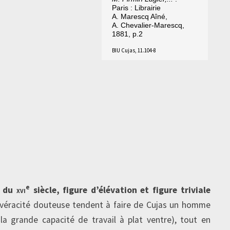
Paris : Librairie
A. Marescq Aîné,
A. Chevalier-Marescq,
1881, p.2
BIU Cujas, 11.104-8
e
n du
xvi
siècle, figure d’élévation et figure triviale
véracité douteuse tendent à faire de Cujas un homme
la grande capacité de travail à plat ventre), tout en