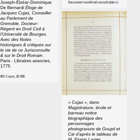
Joseph-Elzéar-Dominique
Document numérisé consultable
ici
De Bernardi
Éloge de
Jacques Cujas, Conseiller
au Parlement de
Grenoble, Docteur-
Régent en Droit Civil à
l'Université de Bourges.
Avec des Notes
historiques & critiques sur
le vie de ce Jurisconsulte
& sur le Droit Romain
.
Paris : Libraires associes,
1775
BIU Cujas, 29.506
« Cujas », dans
Magistrature, école et
barreau notice
biographique des
personnages
photogravure de Goupil et
Cie d’après le tableau de
M. Firmin Lagier,...
.