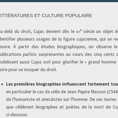
LITTÉRATURES ET CULTURE POPULAIRE
e
u-delà du droit, Cujas devient dès le
xvi
siècle un objet de
dentifier plusieurs usages de la figure cujacienne, qui se
uvre. À partir des études biographiques, on observe l
ublications parfois surprenantes au cours des cinq cents 
obilisent aussi Cujas soit pour glorifier le « grand homme »
oire pour se moquer du droit.
Les premières biographies influencent fortement tous 
en particulier le cas de celle de Jean-Papire Masson (1544
de l’humaniste et anecdotes sur l’homme. De ces textes é
que célèbrent biographes et poètes de la mort de C
ci‑dessous.