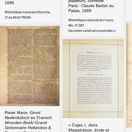
plaideurs, comédie
.
1686
Paris : Claude Barbin au
Palais, 1669
Bibliothèque nationale d'Autriche,
27.Aa.49 ALT PRUNK
Bibliothèque nationale de France,
Rés. Yf‑3207
Document numérisé consultable
ici
Pieter Marin,
Groot
Nederduitsch en Fransch
Woorden-Boek/ Grand
« Cujas », dans
Sictionnaire Hollandois &
Magistrature, école et