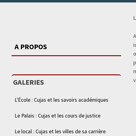
A
i
A PROPOS
œ
p
m
v
GALERIES
L'École : Cujas et les savoirs académiques
Le Palais : Cujas et les cours de justice
Le local : Cujas et les villes de sa carrière