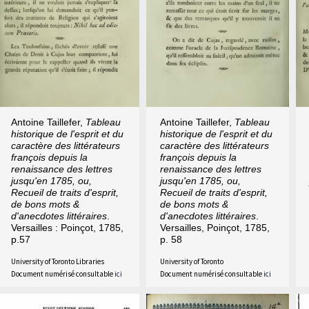
Antoine Taillefer,
Tableau
Antoine Taillefer,
Tableau
historique de l'esprit et du
historique de l'esprit et du
caractère des littérateurs
caractère des littérateurs
françois depuis la
françois depuis la
renaissance des lettres
renaissance des lettres
jusqu'en 1785, ou,
jusqu'en 1785, ou,
Recueil de traits d'esprit,
Recueil de traits d'esprit,
de bons mots &
de bons mots &
d'anecdotes littéraires
.
d'anecdotes littéraires
.
Versailles : Poinçot, 1785,
Versailles, Poinçot, 1785,
p.57
p. 58
University of Toronto Libraries
University of Toronto
Document numérisé consultable
ici
Document numérisé consultable
ici