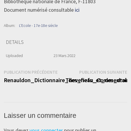
Bibliothèque nationale de France, F-11803
Document numérisé consultable
ici
Album:
L'Ecole - 17e-18e siècle
DETAILS
Uploaded
23 Mars 2022
Navigation
Publication
P
PUBLICATION PRÉCÉDENTE
PUBLICATION SUIVANTE
précédente :
s
Renauldon_Dictionnaire_des_fiefs_et_des_droit
Theveneau_Commentaire
de
l’article
Laisser un commentaire
Vous devez
vous connecter
pour publier un