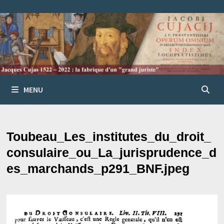
Passer
au
contenu
MENU
Toubeau_Les_institutes_du_droit_
consulaire_ou_La_jurisprudence_d
es_marchands_p291_BNF.jpeg