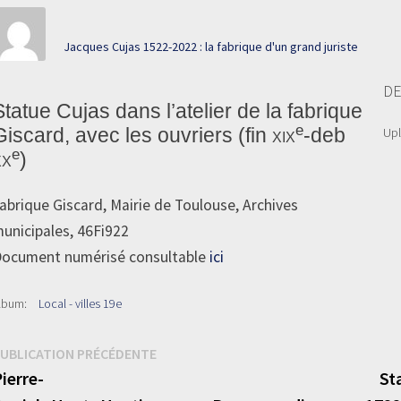
Jacques Cujas 1522-2022 : la fabrique d'un grand juriste
DE
Statue Cujas dans l’atelier de la fabrique
e
Giscard, avec les ouvriers (fin
xix
-deb
Up
e
xx
)
abrique Giscard, Mairie de Toulouse, Archives
unicipales, 46Fi922
ocument numérisé consultable
ici
lbum:
Local - villes 19e
Navigation
Publication
UBLICATION PRÉCÉDENTE
précédente :
ierre-
St
de