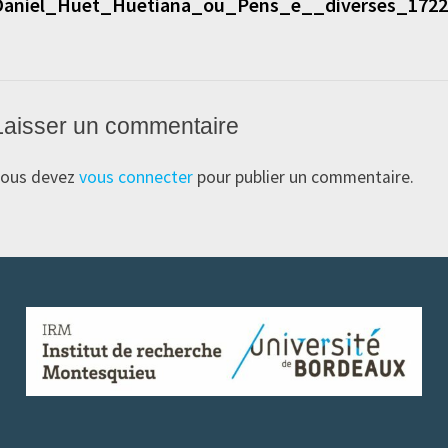
Daniel_Huet_Huetiana_ou_Pens_e__diverses_1722
’article
Laisser un commentaire
ous devez
vous connecter
pour publier un commentaire.