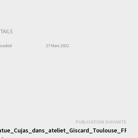
TAILS
loaded
27 Mars 2022
Publi
PUBLICATION SUIVANTE
suiva
atue_Cujas_dans_ateliet_Giscard_Toulouse_FRAC3