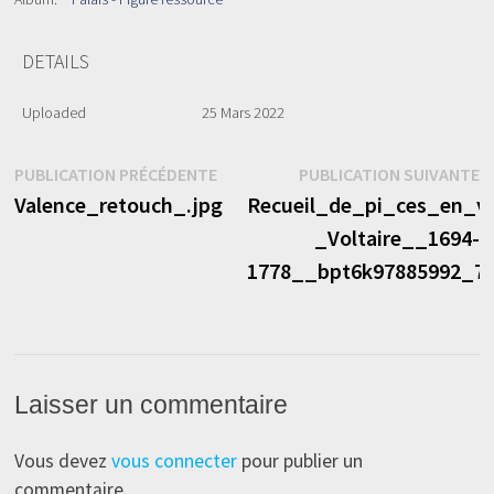
DETAILS
Uploaded
25 Mars 2022
Navigation
Publication
P
PUBLICATION PRÉCÉDENTE
PUBLICATION SUIVANTE
précédente :
s
Valence_retouch_.jpg
Recueil_de_pi_ces_en_
de
_Voltaire__1694-
l’article
1778__bpt6k97885992_79
Laisser un commentaire
Vous devez
vous connecter
pour publier un
commentaire.