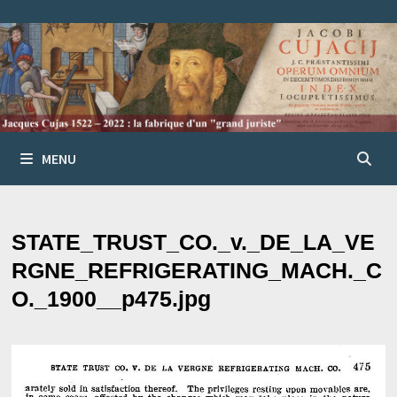
Passer
au
contenu
MENU
STATE_TRUST_CO._v._DE_LA_VE
RGNE_REFRIGERATING_MACH._C
O._1900__p475.jpg