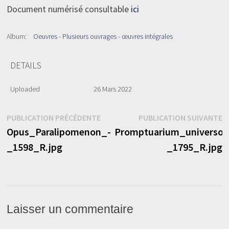
Document numérisé consultable
ici
Album:
Oeuvres - Plusieurs ouvrages - œuvres intégrales
DETAILS
Uploaded
26 Mars 2022
Navigation
Publication
P
PUBLICATION PRÉCÉDENTE
PUBLICATION SUIVANTE
précédente :
s
Opus_Paralipomenon_-
Promptuarium_universor
de
_1598_R.jpg
_1795_R.jpg
l’article
Laisser un commentaire