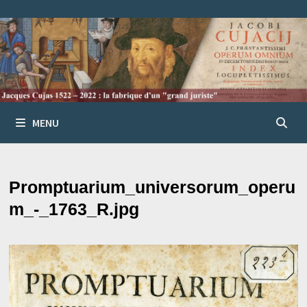
Passer
au
contenu
MENU
Promptuarium_universorum_operu
m_-_1763_R.jpg