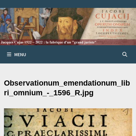
Passer
au
contenu
MENU
Observationum_emendationum_lib
ri_omnium_-_1596_R.jpg