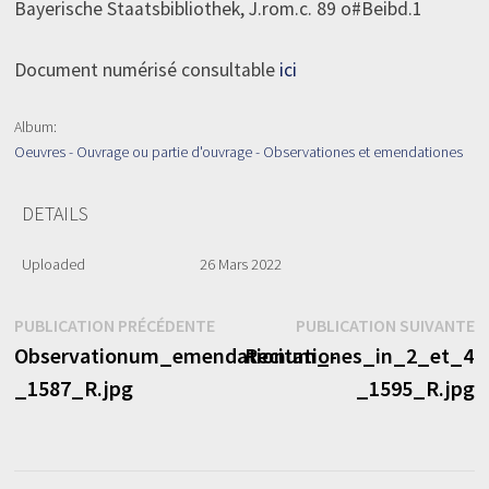
Bayerische Staatsbibliothek, J.rom.c. 89 o#Beibd.1
Document numérisé consultable
ici
Album:
Oeuvres - Ouvrage ou partie d'ouvrage - Observationes et emendationes
DETAILS
Uploaded
26 Mars 2022
Navigation
Publication
P
PUBLICATION PRÉCÉDENTE
PUBLICATION SUIVANTE
précédente :
s
Observationum_emendationum_-
Recitationes_in_2_et_4_
de
_1587_R.jpg
_1595_R.jpg
l’article