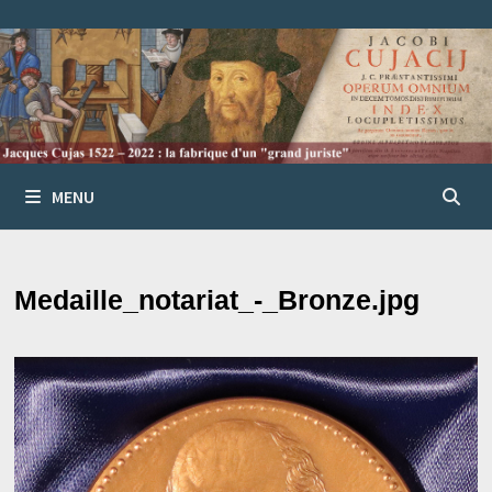
Passer
au
contenu
MENU
Medaille_notariat_-_Bronze.jpg