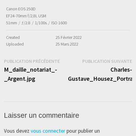
Canon EOS 250D
EF24-70mm f/2.8L USM
51mm
/
ƒ/2.8
/
1/100s
/
ISO 1600
Created
25 Février 2022
Uploaded
25 Mars 2022
Navigation
Publication
P
PUBLICATION PRÉCÉDENTE
PUBLICATION SUIVANTE
précédente :
s
M_daille_notariat_-
Charles-
de
_Argent.jpg
Gustave_Housez_Portrait
l’article
Laisser un commentaire
Vous devez
vous connecter
pour publier un