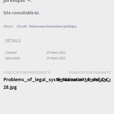
Site consultable
ici
.
Album:
L'Ecole - Renouveau humanisme juridique
DETAILS
Created
25 Mars 2022
Uploaded
25 Mars 2022
Navigation
Publication
P
PUBLICATION PRÉCÉDENTE
PUBLICATION SUIVANTE
précédente :
s
Problems_of_legal_systematization_from_De_iu
Il_Manoscritto_della_Con
de
28.jpg
l’article