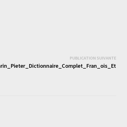
Publi
PUBLICATION SUIVANTE
suiva
rin_Pieter_Dictionnaire_Complet_Fran_ois_Et_Hol