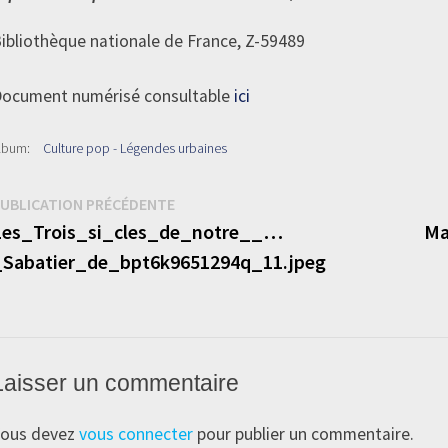
ibliothèque nationale de France, Z-59489
ocument numérisé consultable
ici
lbum:
Culture pop - Légendes urbaines
Navigation
Publication
UBLICATION PRÉCÉDENTE
précédente :
Les_Trois_si_cles_de_notre__…
Ma
de
_Sabatier_de_bpt6k9651294q_11.jpeg
’article
Laisser un commentaire
ous devez
vous connecter
pour publier un commentaire.