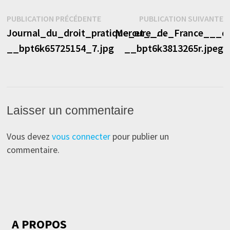
Navigation
Publication
P
PUBLICATION PRÉCÉDENTE
PUBLICATION SUIVANTE
précédente :
s
Journal_du_droit_pratique_et__…
Mercure_de_France___
de
__bpt6k65725154_7.jpg
__bpt6k3813265r.jpeg
l’article
Laisser un commentaire
Vous devez
vous connecter
pour publier un
commentaire.
A PROPOS