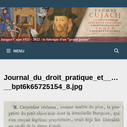
Passer
au
contenu
MENU
Journal_du_droit_pratique_et__…
__bpt6k65725154_8.jpg