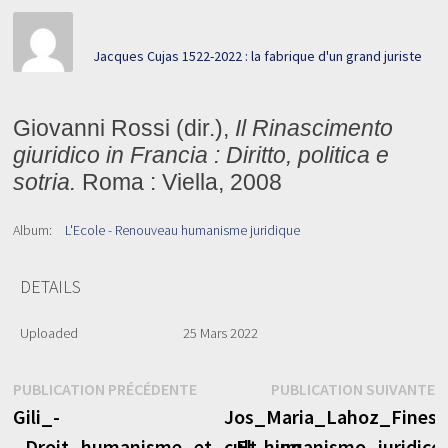
Jacques Cujas 1522-2022 : la fabrique d'un grand juriste
Giovanni Rossi (dir.),
Il Rinascimento
giuridico in Francia : Diritto, politica e
sotria.
Roma : Viella, 2008
Album:
L'Ecole - Renouveau humanisme juridique
DETAILS
Uploaded
25 Mars 2022
Navigation
Publication
P
PUBLICATION PRÉCÉDENTE
PUBLICATION SUIVANTE
précédente :
s
Gili_-
Jos_Maria_Lahoz_Finest
de
_Droit_humanisme_et_cult_.jpg
_El_humanismo_juridico.