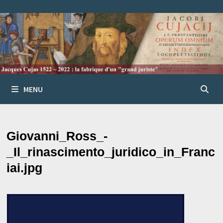
Passer
au
contenu
MENU
Giovanni_Ross_-
_Il_rinascimento_juridico_in_Franc
iai.jpg