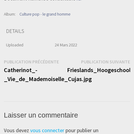
Album:
Culture pop - le grand homme
DETAILS
Uploaded
24 Mars 2022
Navigation
Publication
P
PUBLICATION PRÉCÉDENTE
PUBLICATION SUIVANTE
précédente :
s
Catherinot_-
Frieslands_Hoogeschool
de
_Vie_de_Mademoiselle_Cujas.jpg
l’article
Laisser un commentaire
Vous devez
vous connecter
pour publier un