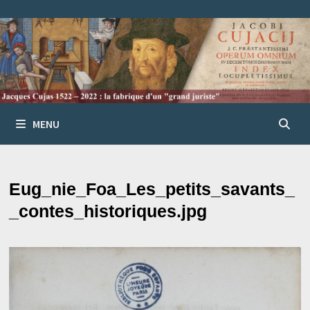
Passer
au
contenu
MENU
Eug_nie_Foa_Les_petits_savants_
_contes_historiques.jpg