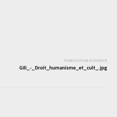
Publi
PUBLICATION SUIVANTE
suiva
Gili_-_Droit_humanisme_et_cult_.jpg