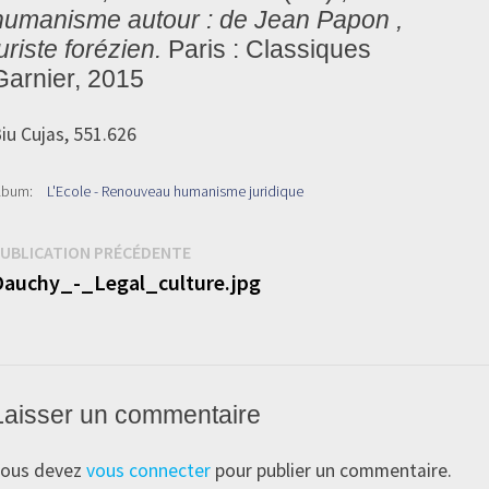
humanisme autour : de Jean Papon ,
uriste forézien.
Paris : Classiques
Garnier, 2015
iu Cujas, 551.626
lbum:
L'Ecole - Renouveau humanisme juridique
Navigation
Publication
UBLICATION PRÉCÉDENTE
précédente :
Dauchy_-_Legal_culture.jpg
de
’article
Laisser un commentaire
ous devez
vous connecter
pour publier un commentaire.