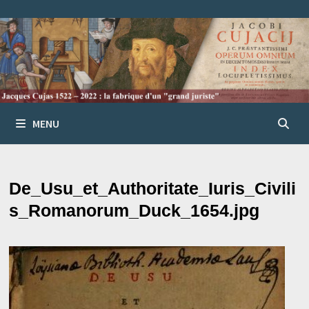
Passer
au
contenu
MENU
De_Usu_et_Authoritate_Iuris_Civili
s_Romanorum_Duck_1654.jpg