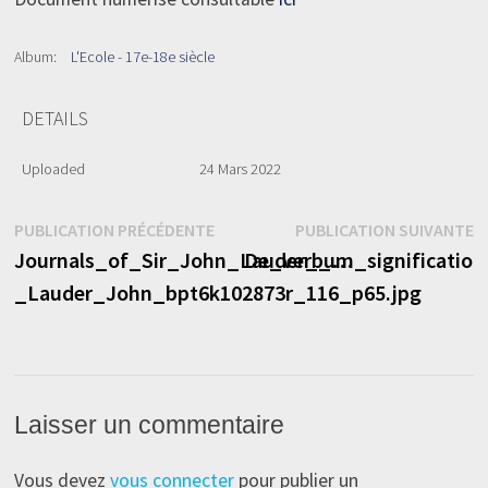
Album:
L'Ecole - 17e-18e siècle
DETAILS
Uploaded
24 Mars 2022
Navigation
Publication
P
PUBLICATION PRÉCÉDENTE
PUBLICATION SUIVANTE
précédente :
s
Journals_of_Sir_John_Lauder__…
De_verbum_significatio
de
_Lauder_John_bpt6k102873r_116_p65.jpg
l’article
Laisser un commentaire
Vous devez
vous connecter
pour publier un