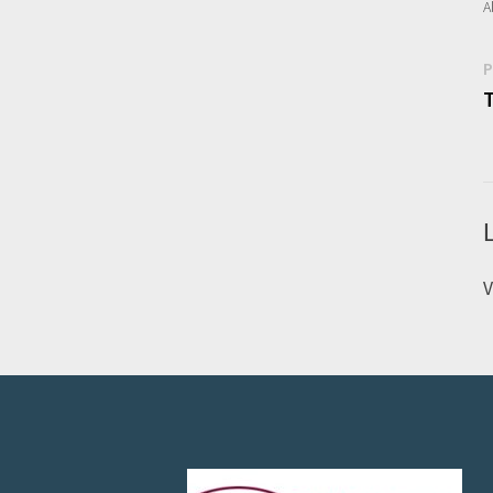
A
P
l
V