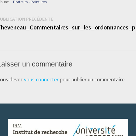
lbum:
Portraits - Peintures
Navigation
Publication
UBLICATION PRÉCÉDENTE
précédente :
Theveneau_Commentaires_sur_les_ordonnances_p
de
’article
Laisser un commentaire
ous devez
vous connecter
pour publier un commentaire.