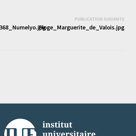
Publi
PUBLICATION SUIVANTE
suiva
368_Numelyo.jpg
Eloge_Marguerite_de_Valois.jpg