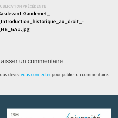
Navigation
Publication
UBLICATION PRÉCÉDENTE
précédente :
Basdevant-Gaudemet_-
de
Introduction_historique_au_droit_-
’article
_HB_GAU.jpg
Laisser un commentaire
ous devez
vous connecter
pour publier un commentaire.