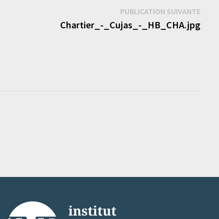
Publi
PUBLICATION SUIVANTE
suiva
Chartier_-_Cujas_-_HB_CHA.jpg