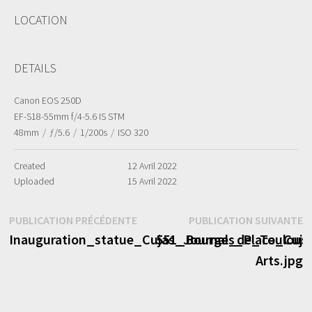
LOCATION
DETAILS
Canon EOS 250D
EF-S18-55mm f/4-5.6 IS STM
48mm
/
ƒ/5.6
/
1/200s
/
ISO 320
Created
12 Avril 2022
Uploaded
15 Avril 2022
Navigation
Publication
P
PUBLICATION PRÉCÉDENTE
PUBLICATION SUIVANTE
précédente :
s
Inauguration_statue_Cujas_Journal_de_Toulous
551_Bourges_Place_Cuja
de
Arts.jpg
l’article