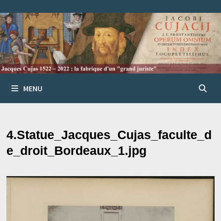
Passer
au
contenu
MENU
4.Statue_Jacques_Cujas_faculte_d
e_droit_Bordeaux_1.jpg