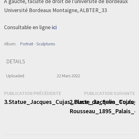
À gauche, faculté de droit de l'université de Bordeaux
Université Bordeaux Montaigne, ALBTER_33
Consultable en ligne
ici
Album:
Portrait - Sculptures
DETAILS
Uploaded
22 Mars 2022
Navigation
Publication
P
PUBLICATION PRÉCÉDENTE
PUBLICATION SUIVANTE
précédente :
s
3.Statue_Jacques_Cujas_Place_du_Salin_Toulous
2.Buste_Jacques_Cujas_L
de
Rousseau_1895_Palais_de
l’article