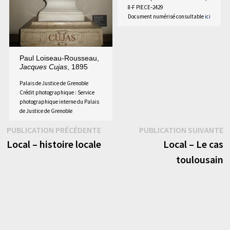
8-F PIECE‑2429
Document numérisé consultable
ici
Paul Loiseau-Rousseau,
Jacques Cujas
, 1895
Palais de Justice de Grenoble
Crédit photographique : Service
photographique interne du Palais
de Justice de Grenoble
Navigation
Publication
P
PUBLICATION PRÉCÉDENTE
PUBLICATION SUIVANTE
précédente :
s
Local – histoire locale
Local – Le cas
de
toulousain
l’article