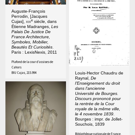
Auguste-François
Perrodin, [Jacques
e
Cujas],
xix
siècle, dans
Étienne Madranges,
Les
Palais De Justice De
France Architecture,
Symboles, Mobilier,
Beautés Et Curiosités
.
Paris : LexisNexis, 2011
Plafond de la cour d’assises de
Cahors
Louis-Hector Chaudru de
BIU Cujas, 215.994
Raynal,
De
l'Enseignement du droit
dans l'ancienne
Université de Bourges.
Discours prononcé pour
la rentrée de la Cour
royale de la même ville,
le 4 novembre 1839
.
Bourges : impr. de Jollet-
Souchois, 1839
Bibliothèque nationale de France,