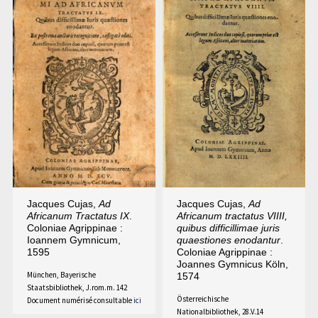
Jacques Cujas,
Ad
Jacques Cujas,
Ad
Africanum Tractatus IX
.
Africanum tractatus VIIII,
Coloniae Agrippinae :
quibus difficillimae juris
Ioannem Gymnicum,
quaestiones enodantur
.
1595
Coloniae Agrippinae :
Joannes Gymnicus Köln,
München, Bayerische
1574
Staatsbibliothek, J.rom.m. 142
Österreichische
Document numérisé consultable
ici
Nationalbibliothek, 28.V.14