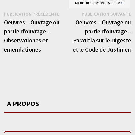
Document numérisé consultable
ici
Navigation
Publication
P
PUBLICATION PRÉCÉDENTE
PUBLICATION SUIVANTE
précédente :
s
Oeuvres – Ouvrage ou
Oeuvres – Ouvrage ou
de
partie d’ouvrage –
partie d’ouvrage –
l’article
Observationes et
Paratitla sur le Digeste
emendationes
et le Code de Justinien
A PROPOS