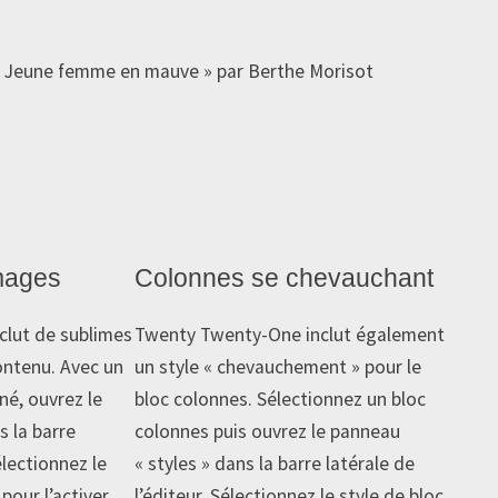
mages
Colonnes se chevauchant
lut de sublimes
Twenty Twenty-One inclut également
ontenu. Avec un
un style « chevauchement » pour le
né, ouvrez le
bloc colonnes. Sélectionnez un bloc
s la barre
colonnes puis ouvrez le panneau
électionnez le
« styles » dans la barre latérale de
pour l’activer.
l’éditeur. Sélectionnez le style de bloc