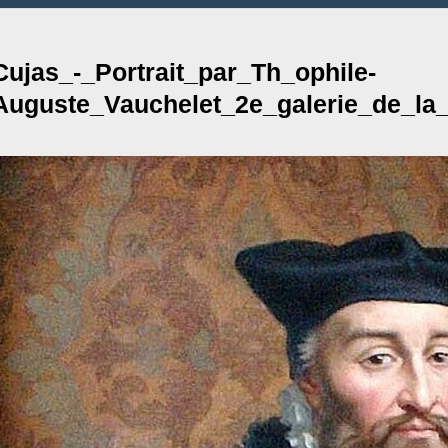
Cujas_-_Portrait_par_Th_ophile-
Auguste_Vauchelet_2e_galerie_de_la