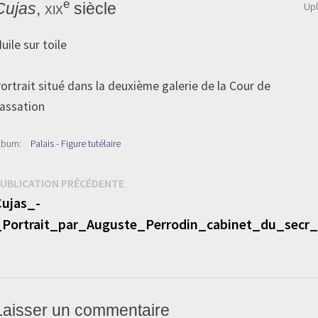
e
Cujas
,
xix
siècle
Up
uile sur toile
ortrait situé dans la deuxième galerie de la Cour de
assation
lbum:
Palais - Figure tutélaire
Navigation
Publication
UBLICATION PRÉCÉDENTE
précédente :
ujas_-
de
_Portrait_par_Auguste_Perrodin_cabinet_du_secr
’article
Laisser un commentaire