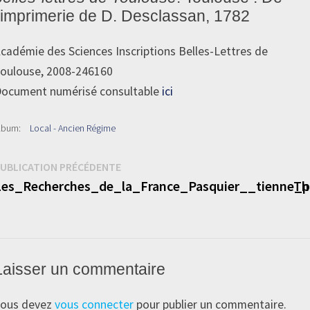
l'imprimerie de D. Desclassan, 1782
cadémie des Sciences Inscriptions Belles-Lettres de
oulouse, 2008-246160
ocument numérisé consultable
ici
lbum:
Local - Ancien Régime
Navigation
Publication
UBLICATION PRÉCÉDENTE
précédente :
Les_Recherches_de_la_France_Pasquier__tienne_p
Th
de
’article
Laisser un commentaire
ous devez
vous connecter
pour publier un commentaire.