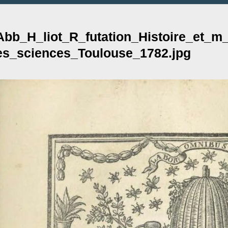
Abb_H_liot_R_futation_Histoire_et_
es_sciences_Toulouse_1782.jpg