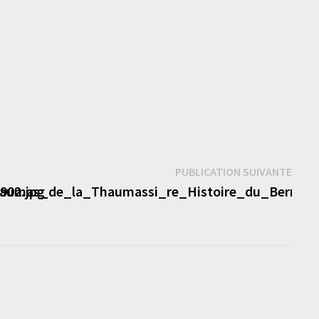
Publi
PUBLICATION SUIVANTE
suiva
902.jpg
aumas_de_la_Thaumassi_re_Histoire_du_Berry_168