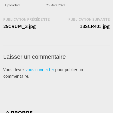
Uploaded
25 Mars 2022
Navigation
Publication
P
PUBLICATION PRÉCÉDENTE
PUBLICATION SUIVANTE
précédente :
s
25CRUM_3.jpg
13SCR401.jpg
de
l’article
Laisser un commentaire
Vous devez
vous connecter
pour publier un
commentaire.
A PROPOS