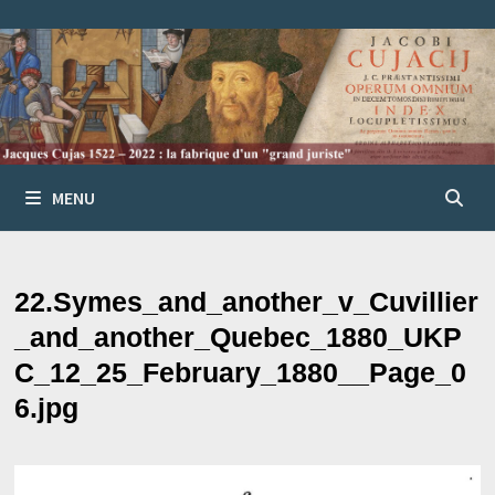
Passer
au
contenu
MENU
22.Symes_and_another_v_Cuvillier
_and_another_Quebec_1880_UKP
C_12_25_February_1880__Page_0
6.jpg