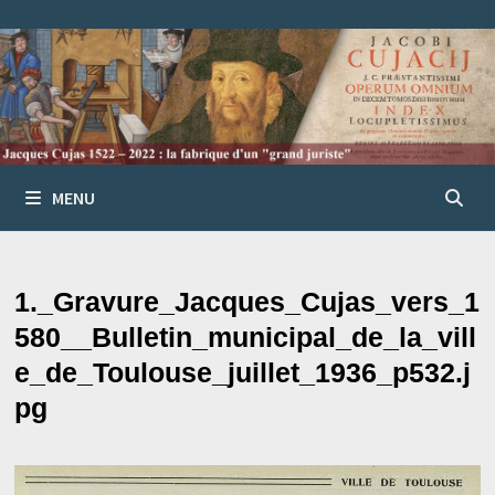
Passer
au
contenu
MENU
1._Gravure_Jacques_Cujas_vers_1
580__Bulletin_municipal_de_la_vill
e_de_Toulouse_juillet_1936_p532.j
pg