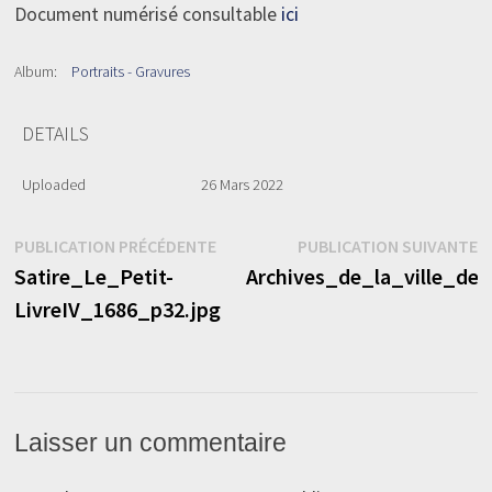
Document numérisé consultable
ici
Album:
Portraits - Gravures
DETAILS
Uploaded
26 Mars 2022
Navigation
Publication
P
PUBLICATION PRÉCÉDENTE
PUBLICATION SUIVANTE
précédente :
s
Satire_Le_Petit-
Archives_de_la_ville_de
de
LivreIV_1686_p32.jpg
l’article
Laisser un commentaire